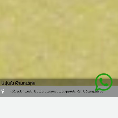
Ավան Թաուերս
ՀՀ, ք․Երևան, Ավան վարչական շրջան, Հր․ Աճառյան 53