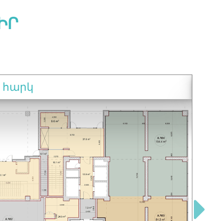
ԻՐ
ն հարկ