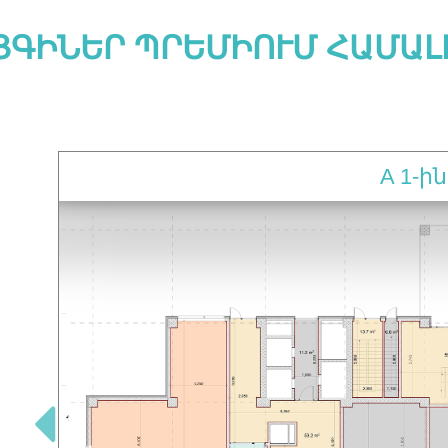
ՅԳԻՆԵՐ ՊՐԵՄԻՈՒՄ ՀԱՄԱԼ
A 1-ի