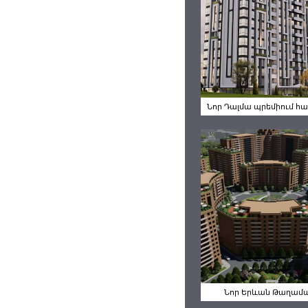
Նոր Դալմ
Պրեմիում
Համալիր
Նոր Դալմա պրեմիում հ
Նոր Երևա
Թաղամա
Նոր Երևան Թաղամ