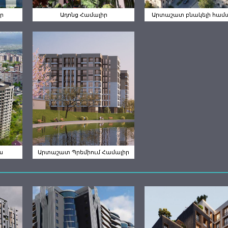
ր
Ադոնց Համալիր
Արտաշատ բնակելի համա
Արտաշատ
թի
Պրեմիում
Համալիր
ս
Արտաշատ Պրեմիում Համալիր