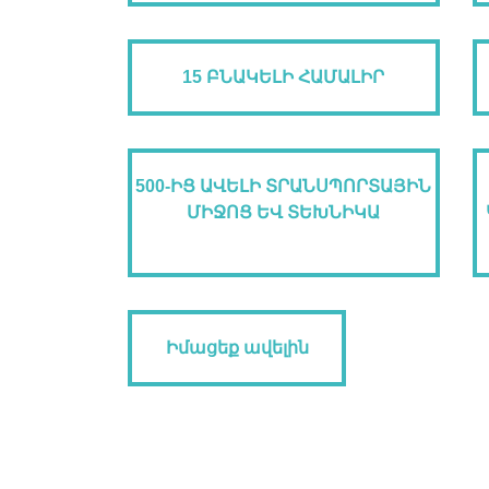
15 ԲՆԱԿԵԼԻ ՀԱՄԱԼԻՐ
500-ԻՑ ԱՎԵԼԻ ՏՐԱՆՍՊՈՐՏԱՅԻՆ
ՄԻՋՈՑ ԵՎ ՏԵԽՆԻԿԱ
Իմացեք ավելին