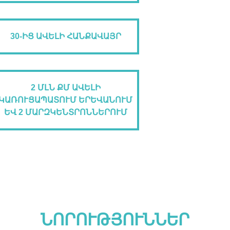
30-ԻՑ ԱՎԵԼԻ ՀԱՆՔԱՎԱՅՐ
2 ՄԼՆ ՔՄ ԱՎԵԼԻ
ԿԱՌՈՒՑԱՊԱՏՈՒՄ ԵՐԵՎԱՆՈՒՄ
ԵՎ 2 ՄԱՐԶԿԵՆՏՐՈՆՆԵՐՈՒՄ
ՆՈՐՈՒԹՅՈՒՆՆԵՐ