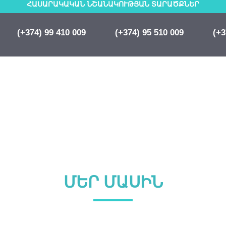
ՀԱՍԱՐԱԿԱԿԱՆ ՆՇԱՆԱԿՈՒԹՅԱՆ ՏԱՐԱԾՔՆԵՐ
(+374) 99 410 009
(+374) 95 510 009
(+3
ՄԵՐ ՄԱՍԻՆ