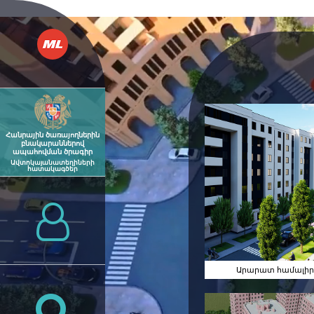
Հանրային ծառայողներին
բնակարաններով
ապահովման ծրագիր
Ավտոկայանատեղիների
հատակագծեր
Արարատ
Համալիր
Արարատ համալիր