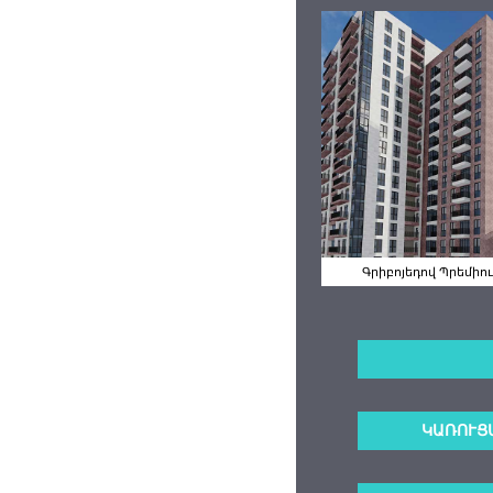
Գրիբոյեդո
Պրեմիում
Գրիբոյեդով Պրեմիո
ԿԱՌՈՒՑ