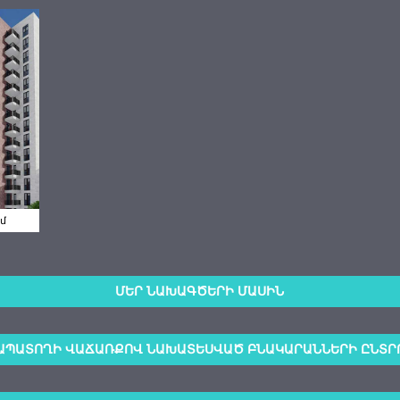
վ
ւմ
ՄԵՐ ՆԱԽԱԳԾԵՐԻ ՄԱՍԻՆ
ԱՊԱՏՈՂԻ ՎԱՃԱՌՔՈՎ ՆԱԽԱՏԵՍՎԱԾ ԲՆԱԿԱՐԱՆՆԵՐԻ ԸՆՏՐ