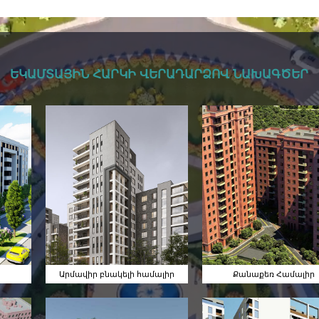
ԵԿԱՄՏԱՅԻՆ ՀԱՐԿԻ ՎԵՐԱԴԱՐՁՈՎ ՆԱԽԱԳԾԵՐ
Արմավիր
Քանաքեռ
Բնակելի
Համալիր
Համալիր
Արմավիր բնակելի համալիր
Քանաքեռ Համալիր