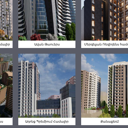
ա
Մերգելյան
Ավան Թաուերս
Ռեզիդենս
Համալիր
ամալիր
Ավան Թաուերս
Մերգելյան Ռեզիդենս համ
Ադոնց
ն
Պրեմիում
Քանաքեռ2
ս
Համալիր
աս
Ադոնց Պրեմիում Համալիր
Քանաքեռ2