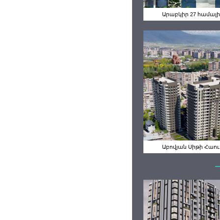
Արաբկիր 27 համալի
Աբովյան Սի
Հաուս
Աբովյան Սիթի Հաու