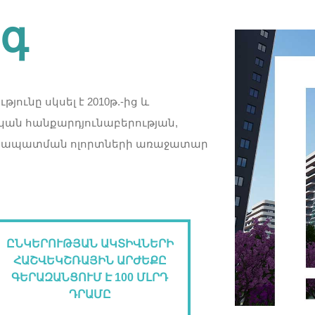
նգ
յունը սկսել է 2010թ.-ից և
կան հանքարդյունաբերության,
ուցապատման ոլորտների առաջատար
ԸՆԿԵՐՈՒԹՅԱՆ ԱԿՏԻՎՆԵՐԻ
ՀԱՇՎԵԿՇՌԱՅԻՆ ԱՐԺԵՔԸ
ԳԵՐԱԶԱՆՑՈՒՄ Է 100 ՄԼՐԴ
ԴՐԱՄԸ